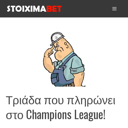
Skip
Menu
to
content
Τριάδα που πληρώνει
στο Champions League!