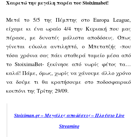
Χαιρετώ την μεγάλη παρέα του Stoiximabet!
Μετά το 5/5 της Πέμπτης στο Europa League,
είχαμε κι ένα ωραίο 4/4 την Κυριακή που μας
πέρασε, με δυνατές μάλιστα αποδόσεις. Όπως
γίνεται εύκολα αντιληπτό, ο Μπετατζής -που
τόσα χρόνια σας πάει σταθερά ταμείο μέσα από
το StoiximaBet- ξεκίνησε από νωρίς φέτος τα…
καλά! Πάμε, όμως, χωρίς να χάνουμε άλλο χρόνο
να δούμε τι θα κρατήσουμε στο ποδοσφαιρικό
κουπόνι της Τρίτης 29/09.
Stoiximan.gr – Μεγάλες αποδόσεις – Πλούσιο Live
Streaming