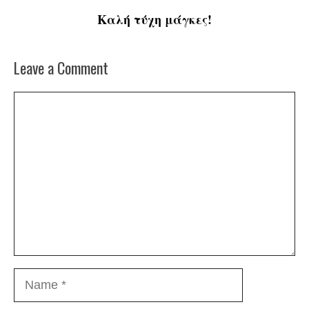
Καλή τύχη μάγκες!
Leave a Comment
Comment
Name