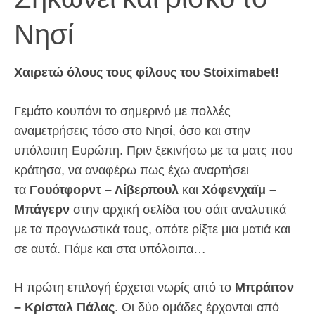
Νησί
Χαιρετώ όλους τους φίλους του
Stoiximabet
!
Γεμάτο κουπόνι το σημερινό με πολλές
αναμετρήσεις τόσο στο Νησί, όσο και στην
υπόλοιπη Ευρώπη. Πριν ξεκινήσω με τα ματς που
κράτησα, να αναφέρω πως έχω αναρτήσει
τα
Γουότφορντ – Λίβερπουλ
και
Χόφενχαϊμ –
Μπάγερν
στην αρχική σελίδα του σάιτ αναλυτικά
με τα προγνωστικά τους, οπότε ρίξτε μια ματιά και
σε αυτά. Πάμε και στα υπόλοιπα…
Η πρώτη επιλογή έρχεται νωρίς από το
Μπράιτον
– Κρίσταλ Πάλας
. Οι δύο ομάδες έρχονται από