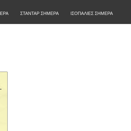
ΜΕΡΑ
ΣΤΑΝΤΑΡ ΣΗΜΕΡΑ
ΙΣΟΠΑΛΙΕΣ ΣΗΜΕΡΑ