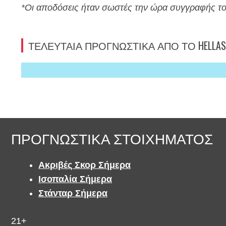
*Οι αποδόσεις ήταν σωστές την ώρα συγγραφής του
ΤΕΛΕΥΤΑΙΑ ΠΡΟΓΝΩΣΤΙΚΑ ΑΠΟ ΤΟ HELLAS
ΠΡΟΓΝΩΣΤΙΚΑ ΣΤΟΙΧΗΜΑΤΟΣ
Ακριβές Σκορ Σήμερα
Ισοπαλία Σήμερα
Στάνταρ Σήμερα
21+