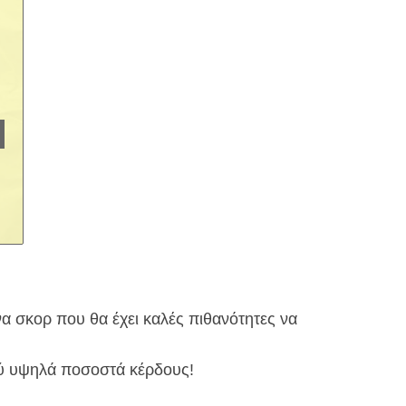
α σκορ που θα έχει καλές πιθανότητες να
λύ υψηλά ποσοστά κέρδους!