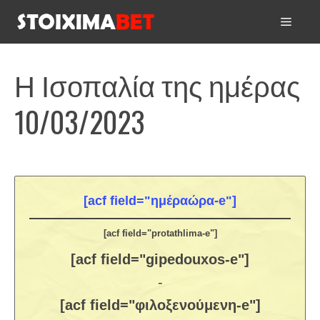
Skip
Menu
to
content
Η Ισοπαλία της ημέρας
10/03/2023
[acf field="ημέραώρα-e"]
[acf field="protathlima-e"]
[acf field="gipedouxos-e"]
-
[acf field="φιλοξενούμενη-e"]