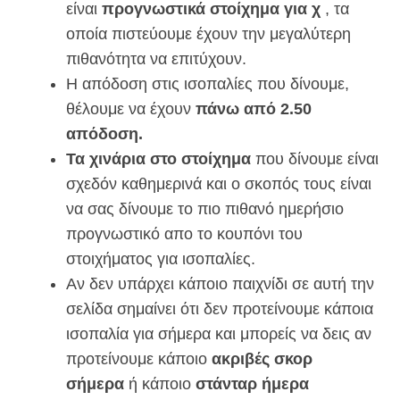
είναι
προγνωστικά στοίχημα για χ
, τα
οποία πιστεύουμε έχουν την μεγαλύτερη
πιθανότητα να επιτύχουν.
Η απόδοση στις ισοπαλίες που δίνουμε,
θέλουμε να έχουν
πάνω από 2.50
απόδοση.
Τα χινάρια στο στοίχημα
που δίνουμε είναι
σχεδόν καθημερινά και ο σκοπός τους είναι
να σας δίνουμε το πιο πιθανό ημερήσιο
προγνωστικό απο το κουπόνι του
στοιχήματος για ισοπαλίες.
Αν δεν υπάρχει κάποιο παιχνίδι σε αυτή την
σελίδα σημαίνει ότι δεν προτείνουμε κάποια
ισοπαλία για σήμερα και μπορείς να δεις αν
προτείνουμε κάποιο
ακριβές σκορ
σήμερα
ή κάποιο
στάνταρ ήμερα